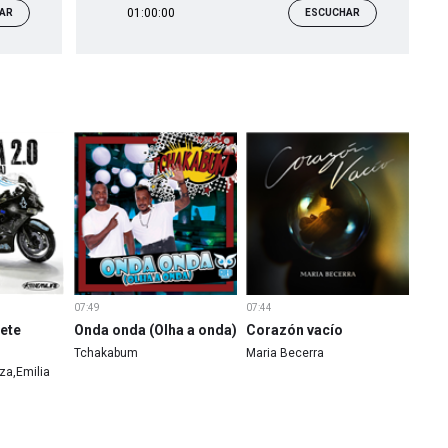
01:00:00
AR
ESCUCHAR
07:49
07:44
Mete
Onda onda (Olha a onda)
Corazón vacío
Tchakabum
Maria Becerra
za,Emilia