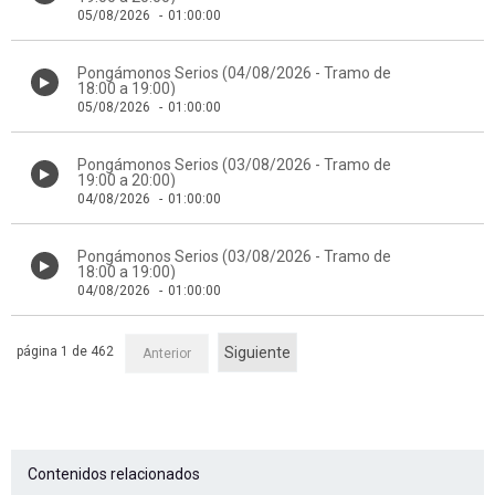
05/08/2026
-
01:00:00
Pongámonos Serios (04/08/2026 - Tramo de
18:00 a 19:00)
05/08/2026
-
01:00:00
Pongámonos Serios (03/08/2026 - Tramo de
19:00 a 20:00)
04/08/2026
-
01:00:00
Pongámonos Serios (03/08/2026 - Tramo de
18:00 a 19:00)
04/08/2026
-
01:00:00
página 1 de 462
Siguiente
Anterior
Contenidos relacionados